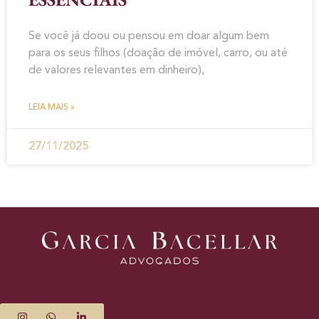
Se você já doou ou pensou em doar algum bem
para os seus filhos (doação de imóvel, carro, ou até
de valores relevantes em dinheiro),
LEIA MAIS »
27/11/2025