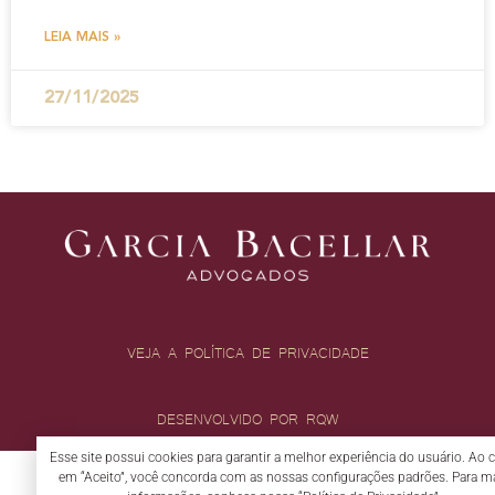
LEIA MAIS »
27/11/2025
VEJA A POLÍTICA DE PRIVACIDADE
DESENVOLVIDO POR RQW
Esse site possui cookies para garantir a melhor experiência do usuário. Ao c
em “Aceito”, você concorda com as nossas configurações padrões. Para m